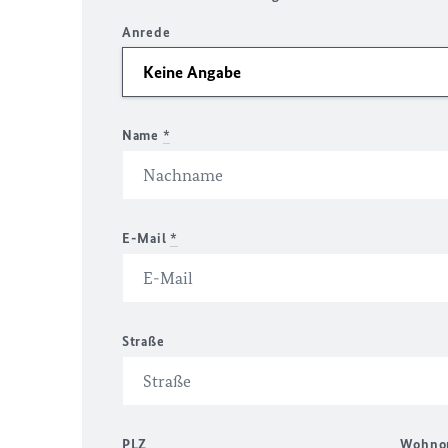
Anrede
Name
*
E-Mail
*
Straße
PLZ
Wohno