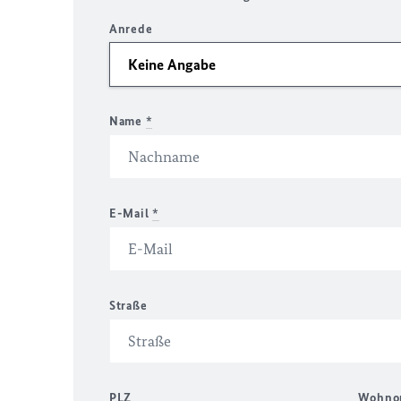
Anrede
Name
*
E-Mail
*
Straße
PLZ
Wohno