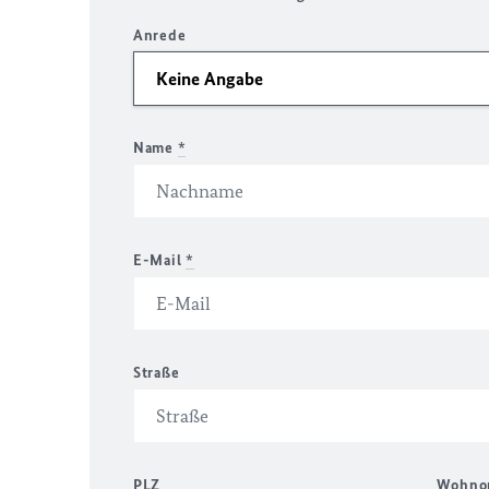
Anrede
Name
*
E-Mail
*
Straße
PLZ
Wohno