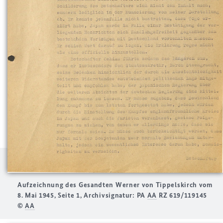
Aufzeichnung des Gesandten Werner von Tippelskirch vom
8. Mai 1945, Seite 1, Archivsignatur: PA
AA
RZ 619/119145
©
AA