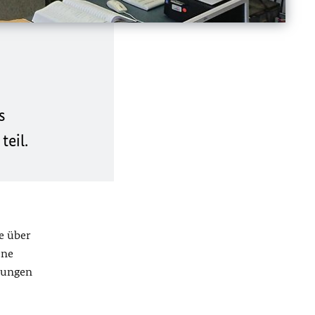
s
eil.
e über
ene
rungen