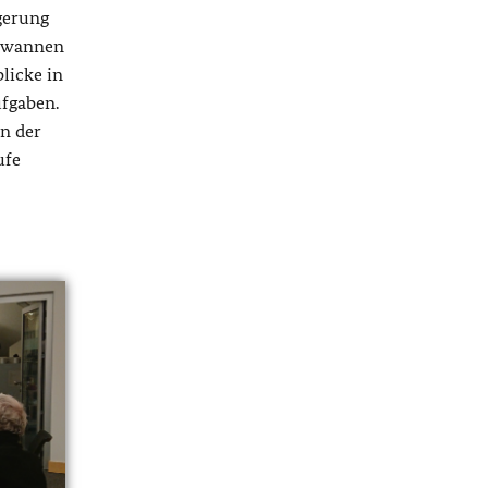
gerung
gewannen
licke in
ufgaben.
in der
ufe