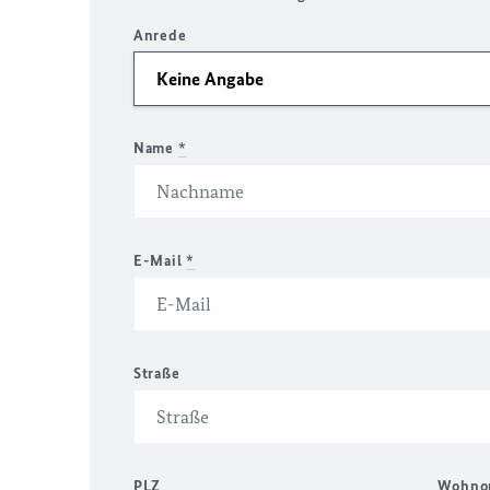
Anrede
Name
*
E-Mail
*
Straße
PLZ
Wohno