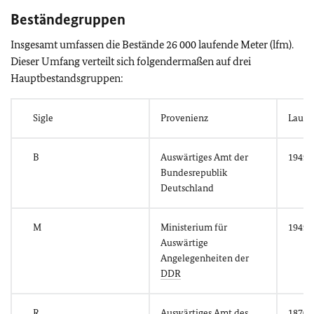
Beständegruppen
Insgesamt umfassen die Bestände 26 000 laufende Meter (lfm).
Dieser Umfang verteilt sich folgendermaßen auf drei
Hauptbestandsgruppen:
Sigle
Provenienz
Laufze
B
Auswärtiges Amt der
1949/5
Bundesrepublik
Deutschland
M
Ministerium für
1949-
Auswärtige
Angelegenheiten der
DDR
R
Auswärtiges Amt des
1870-